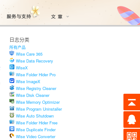
日志分类
所有产品
Wise Care 365
Wise Data Recovery
WiseX
Wise Folder Hider Pro
Wise ImageX
Wise Registry Cleaner
Wise Disk Cleaner
Wise Memory Optimizer
Wise Program Uninstaller
Wise Auto Shutdown
Wise Folder Hider Free
Wise Duplicate Finder
Wise Video Converter