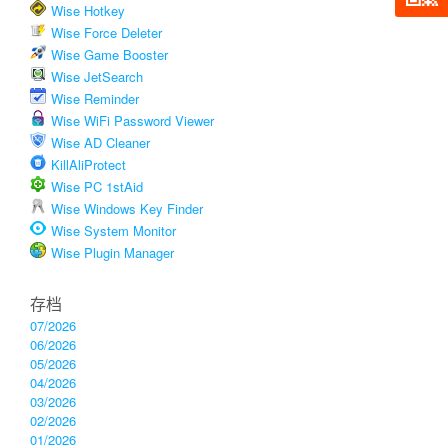
Wise Hotkey
Wise Force Deleter
Wise Game Booster
Wise JetSearch
Wise Reminder
Wise WiFi Password Viewer
Wise AD Cleaner
KillAliProtect
Wise PC 1stAid
Wise Windows Key Finder
Wise System Monitor
Wise Plugin Manager
存档
07/2026
06/2026
05/2026
04/2026
03/2026
02/2026
01/2026